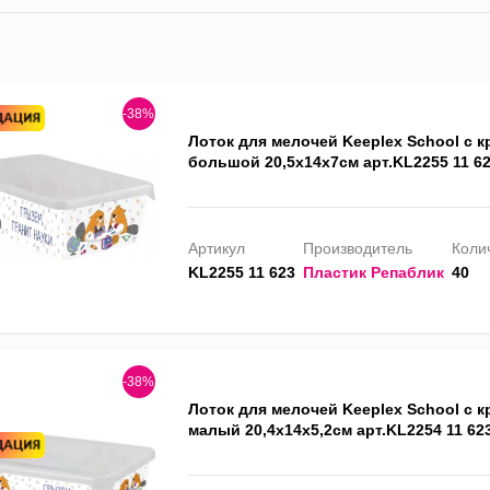
-38%
Лоток для мелочей Keeplex School с 
большой 20,5х14х7см арт.KL2255 11 6
Артикул
Производитель
Колич
KL2255 11 623
Пластик Репаблик
40
-38%
Лоток для мелочей Keeplex School с 
малый 20,4х14х5,2см арт.KL2254 11 62