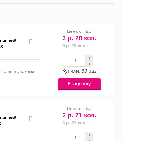
список
таблица
Прайс-
лист
Цена с НДС
3 р. 28 коп.
крышкой
5 р. 28 коп.
23
Купили: 39 раз
ество в упаковке
В корзину
Цена с НДС
2 р. 71 коп.
крышкой
4 р. 37 коп.
3