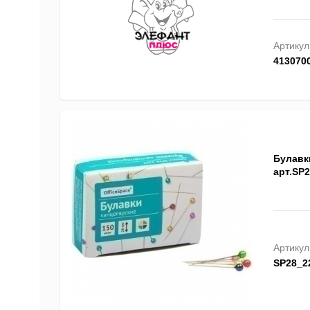
Артикул
413070
Булавки
арт.SP
Артикул
SP28_2