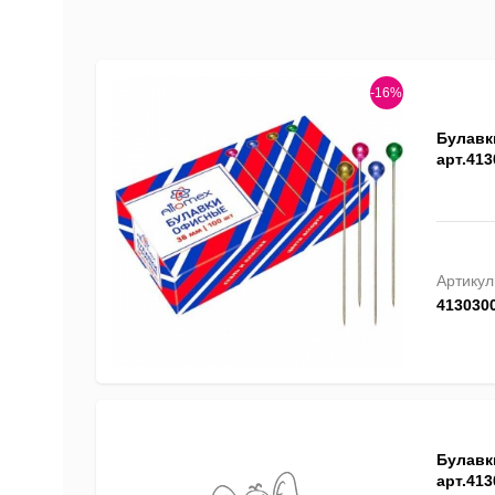
-16%
Булавки
арт.413
Артикул
413030
Булавки
арт.413